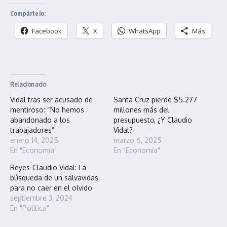
Compártelo:
Facebook
X
WhatsApp
Más
Relacionado
Vidal tras ser acusado de
Santa Cruz pierde $5.277
mentiroso: “No hemos
millones más del
abandonado a los
presupuesto, ¿Y Claudio
trabajadores”
Vidal?
enero 14, 2025
marzo 6, 2025
En "Economía"
En "Economía"
Reyes-Claudio Vidal: La
búsqueda de un salvavidas
para no caer en el olvido
septiembre 3, 2024
En "Política"