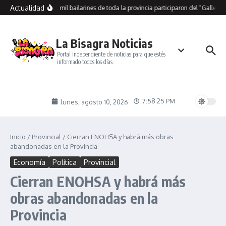
Saltar al contenido
Actualidad
Más de mil bailarines de toda la provincia participaron del “Gallegos 
La Bisagra Noticias
Portal independiente de noticias para que estés
informado todos los días.
7:58:26 PM
lunes, agosto 10, 2026
Inicio
/
Provincial
/
Cierran ENOHSA y habrá más obras
abandonadas en la Provincia
Economía
Política
Provincial
Cierran ENOHSA y habrá más
obras abandonadas en la
Provincia