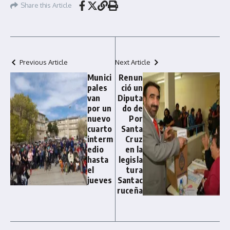
Share this Article
Previous Article
Next Article
Munici
Renun
pales
ció un
van
Diputa
por un
do de
nuevo
Por
cuarto
Santa
interm
Cruz
edio
en la
hasta
legisla
el
tura
jueves
Santac
ruceña