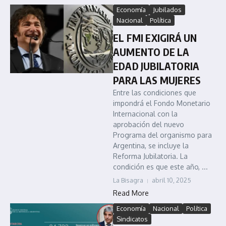
Economía
Jubilados
Nacional
Política
EL FMI EXIGIRÁ UN
AUMENTO DE LA
EDAD JUBILATORIA
PARA LAS MUJERES
Entre las condiciones que
impondrá el Fondo Monetario
Internacional con la
aprobación del nuevo
Programa del organismo para
Argentina, se incluye la
Reforma Jubilatoria. La
condición es que este año, ...
La Bisagra
abril 10, 2025
Read More
Economía
Nacional
Política
Sindicatos