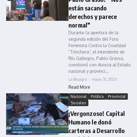
están sacando
derechos y parece
normal”
Durante la apertura de la
segunda edición del Foro
Feminista Contra la Crueldad
“Trinchera”, el intendente de
Río Gallegos, Pablo Grasso,
cuestionó con dureza al Estado
nacional y provinci...
La Bisagra
mayo 31, 2025
Read More
Nacional
Política
Provincial
Sociales
¡Vergonzoso! Capital
Humano le donó
carteras a Desarrollo