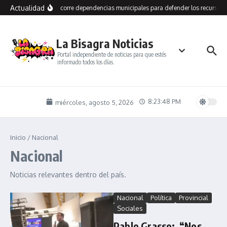
Saltar al contenido
Actualidad
Grasso recorre dependencias municipales para defender los recursos d
La Bisagra Noticias
Portal independiente de noticias para que estés
informado todos los días.
8:23:49 PM
miércoles, agosto 5, 2026
Inicio
/
Nacional
Nacional
Noticias relevantes dentro del país.
Nacional
Política
Provincial
Sociales
Pablo Grasso: “Nos