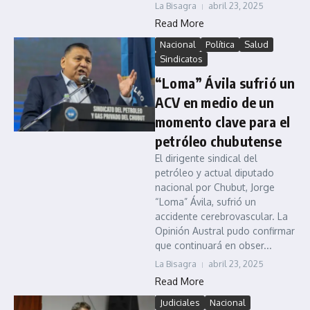
La Bisagra
abril 23, 2025
Read More
Nacional
Política
Salud
Sindicatos
“Loma” Ávila sufrió un
ACV en medio de un
momento clave para el
petróleo chubutense
El dirigente sindical del
petróleo y actual diputado
nacional por Chubut, Jorge
“Loma” Ávila, sufrió un
accidente cerebrovascular. La
Opinión Austral pudo confirmar
que continuará en obser...
La Bisagra
abril 23, 2025
Read More
Judiciales
Nacional