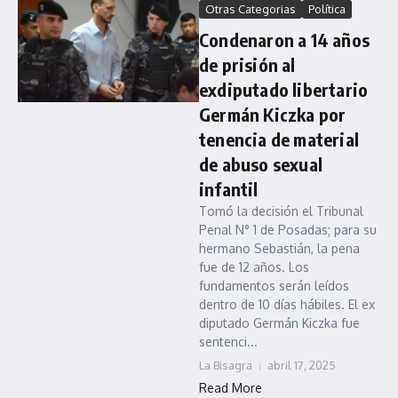
Otras Categorias
Política
Condenaron a 14 años
de prisión al
exdiputado libertario
Germán Kiczka por
tenencia de material
de abuso sexual
infantil
Tomó la decisión el Tribunal
Penal N° 1 de Posadas; para su
hermano Sebastián, la pena
fue de 12 años. Los
fundamentos serán leídos
dentro de 10 días hábiles. El ex
diputado Germán Kiczka fue
sentenci...
La Bisagra
abril 17, 2025
Read More