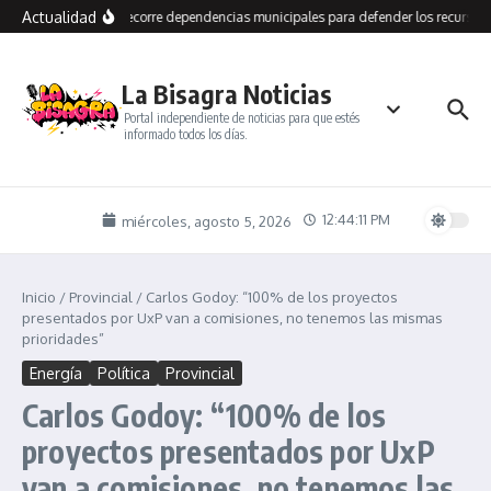
Saltar al contenido
Actualidad
Grasso recorre dependencias municipales para defender los recursos 
La Bisagra Noticias
Portal independiente de noticias para que estés
informado todos los días.
12:44:11 PM
miércoles, agosto 5, 2026
Inicio
/
Provincial
/
Carlos Godoy: “100% de los proyectos
presentados por UxP van a comisiones, no tenemos las mismas
prioridades”
Energía
Política
Provincial
Carlos Godoy: “100% de los
proyectos presentados por UxP
van a comisiones, no tenemos las