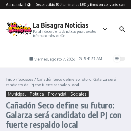
Saltar al contenido
Actualidad
Cañadón Seco recibió 100 luminarias LED y firmó un convenio con SPS
La Bisagra Noticias
Portal independiente de noticias para que estés
informado todos los días.
5:41:57 AM
viernes, agosto 7, 2026
Inicio
/
Sociales
/
Cañadón Seco define su futuro: Galarza será
candidato del PJ con fuerte respaldo local
Municipal
Política
Provincial
Sociales
Cañadón Seco define su futuro:
Galarza será candidato del PJ con
fuerte respaldo local