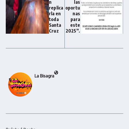
n
las
replica
oportu
rla en
nas
toda
para
Santa
este
Cruz
2025”.
La Bisagra