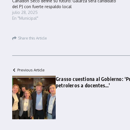
Cañadón Seco define su futuro: Galarza será candidato
del PJ con fuerte respaldo local
julio 28, 2025
En "Municipal"
Share this Article
Previous Article
Grasso cuestiona al Gobierno: ‘
petroleros a docentes…’