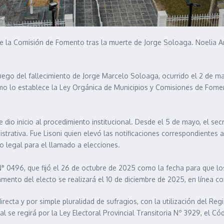
e la Comisión de Fomento tras la muerte de Jorge Soloaga. Noelia Ari
luego del fallecimiento de Jorge Marcelo Soloaga, ocurrido el 2 de
omo lo establece la Ley Orgánica de Municipios y Comisiones de Foment
dio inicio al procedimiento institucional. Desde el 5 de mayo, el sec
trativa. Fue Lisoni quien elevó las notificaciones correspondientes al
rco legal para el llamado a elecciones.
N° 0496, que fijó el 26 de octubre de 2025 como la fecha para que l
to del electo se realizará el 10 de diciembre de 2025, en línea con l
ecta y por simple pluralidad de sufragios, con la utilización del Regi
al se regirá por la Ley Electoral Provincial Transitoria Nº 3929, el C