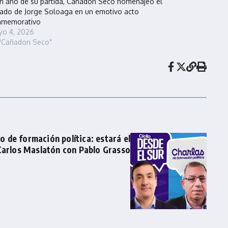
n año de su partida, Cañadón Seco homenajeó el
ado de Jorge Soloaga en un emotivo acto
nmemorativo
o 4, 2026
"Cañadon Seco"
lo de formación política: estará el
arlos Maslatón con Pablo Grasso