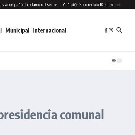
ompañó el reclamo del sector
Cañadón Seco recibió 100 luminarias LED y firmó
l
Municipal
Internacional
 presidencia comunal