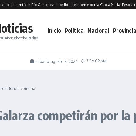
 presentó en Río Gallegos un pedido de informe por la Cuota Social Pesquera y ac
oticias
Inicio
Política
Nacional
Provincia
tés informado todos los días.
3:06:10 AM
sábado, agosto 8, 2026
 presidencia comunal
Galarza competirán por la