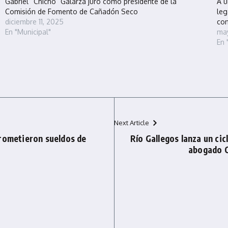
Gabriel “Chicho” Galarza juró como presidente de la
A u
Comisión de Fomento de Cañadón Seco
leg
diciembre 11, 2025
co
En "Municipal"
may
En 
Next Article
Prometieron sueldos de
Río Gallegos lanza un cic
abogado C