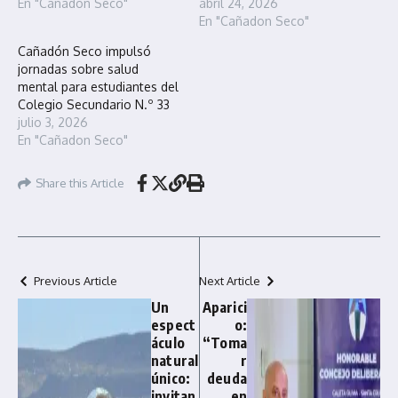
En "Cañadon Seco"
abril 24, 2026
En "Cañadon Seco"
Cañadón Seco impulsó
jornadas sobre salud
mental para estudiantes del
Colegio Secundario N.º 33
julio 3, 2026
En "Cañadon Seco"
Share this Article
Previous Article
Next Article
Un
Aparici
espect
o:
áculo
“Toma
natural
r
único:
deuda
invitan
en