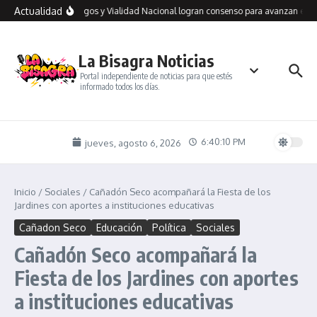
Saltar al contenido
Actualidad
Río Gallegos y Vialidad Nacional logran consenso para avanzan en un
La Bisagra Noticias
Portal independiente de noticias para que estés
informado todos los días.
6:40:10 PM
jueves, agosto 6, 2026
Inicio
/
Sociales
/
Cañadón Seco acompañará la Fiesta de los
Jardines con aportes a instituciones educativas
Cañadon Seco
Educación
Política
Sociales
Cañadón Seco acompañará la
Fiesta de los Jardines con aportes
a instituciones educativas