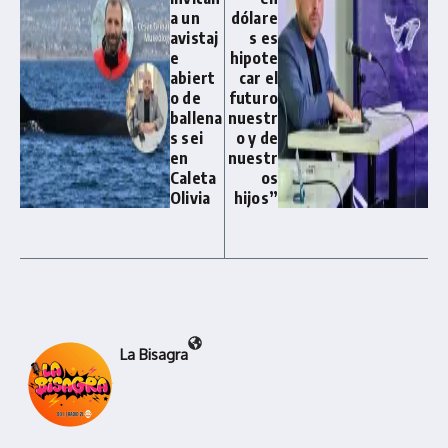
a un
dólare
avistaj
s es
e
hipote
abiert
car el
o de
futuro
ballena
nuestr
s sei
o y de
en
nuestr
Caleta
os
Olivia
hijos”
La Bisagra