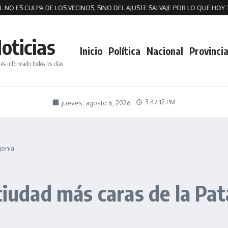
O ES CULPA DE LOS VECINOS, SINO DEL AJUSTE SALVAJE POR LO QUE HOY TE
oticias
Inicio
Política
Nacional
Provincia
tés informado todos los días.
3:47:13 PM
jueves, agosto 6, 2026
gonia
ciudad más caras de la Pa