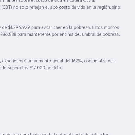
rmantes sobre el costo de vida en Caleta Olivia,
CBT) no solo reflejan el alto costo de vida en la región, sino
y de $1.296.929 para evitar caer en la pobreza. Estos montos
1.286.888 para mantenerse por encima del umbral de pobreza.
o, experimentó un aumento anual del 162%, con un alza del
ado supera los $17.000 por kilo.
 debate sobre la disparidad entre el costo de vida y los