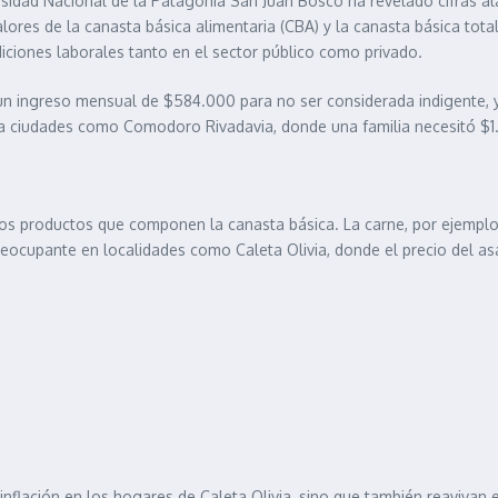
sidad Nacional de la Patagonia San Juan Bosco ha revelado cifras ala
res de la canasta básica alimentaria (CBA) y la canasta básica total (
diciones laborales tanto en el sector público como privado.
ó un ingreso mensual de $584.000 para no ser considerada indigente, 
o a ciudades como Comodoro Rivadavia, donde una familia necesitó $
los productos que componen la canasta básica. La carne, por ejempl
eocupante en localidades como Caleta Olivia, donde el precio del as
nflación en los hogares de Caleta Olivia, sino que también reavivan el