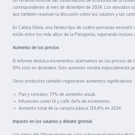
Un reciente informe del Observatorio de Economía de la Univer
correspondiente al mes de diciembre de 2024. Los elevados valo
que también reavivan la discusión sobre los salarios y las con
En Caleta Olivia, una familia tipo de cuatro personas necesit
están entre los más altos de la Patagonia, superando inclus
Aumento de los precios
El informe destaca incrementos alarmantes en los precios de 
10% solo en diciembre. Este aumento resulta especialmente pr
Otros productos también registraron aumentos significativos:
Pan y cereales: 77% de aumento anual.
Infusiones como té y café: 66% de incremento.
Aumento total de la canasta básica: 129,4% en 2024.
Impacto en los salarios y debate gremial
Los datos del Observatorio no solo subrayan el impacto de la i