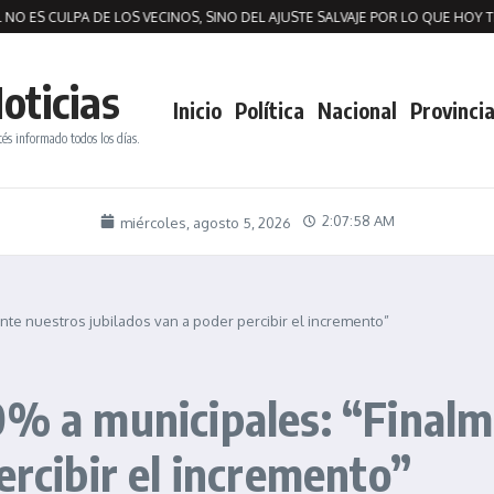
S CULPA DE LOS VECINOS, SINO DEL AJUSTE SALVAJE POR LO QUE HOY TENE
oticias
Inicio
Política
Nacional
Provincia
tés informado todos los días.
2:07:59 AM
miércoles, agosto 5, 2026
nte nuestros jubilados van a poder percibir el incremento”
0% a municipales: “Final
ercibir el incremento”