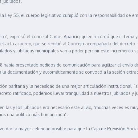
s jubilados.
 Ley 55, el cuerpo legislativo cumplió con la responsabilidad de emit
nto”, expresó el concejal Carlos Aparicio, quien recordó que el tema
 el acta acuerdo, que se remitió al Concejo acompañada del decreto. 
ilados y jubiladas municipales van a poder percibir este incremento sal
8 había presentado pedidos de comunicación para agilizar el envío de
a la documentación y automáticamente se convocó a la sesión extrao
ción paritaria y la necesidad de una mejor articulación institucional, 
creto ratificado, podemos llevar tranquilidad a nuestros jubilados y j
ven las y los jubilados era necesario este alivio, “muchas veces es 
mos una política más humanizada”.
ivo dar la mayor celeridad posible para que la Caja de Previsión Socia