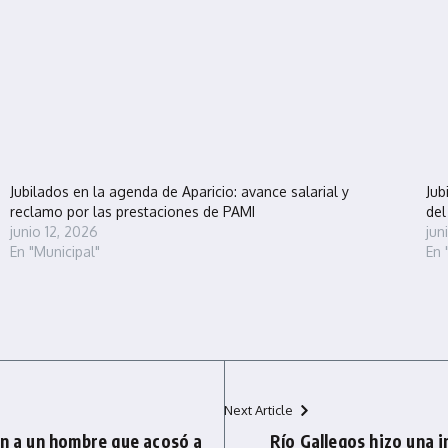
Jubilados en la agenda de Aparicio: avance salarial y
Jub
reclamo por las prestaciones de PAMI
de
junio 12, 2026
jun
En "Municipal"
En 
Next Article
on a un hombre que acosó a
Río Gallegos hizo una 