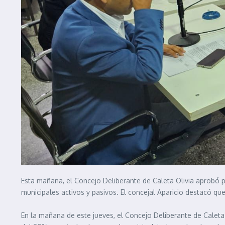
Esta mañana, el Concejo Deliberante de Caleta Olivia aprobó p
municipales activos y pasivos. El concejal Aparicio destacó que
En la mañana de este jueves, el Concejo Deliberante de Caleta O