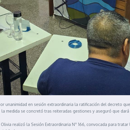
or unanimidad en sesión extraordinaria la ratificación del decreto 
 la medida se concretó tras reiteradas gestiones y aseguró que dará a
livia realizó la Sesión Extraordinaria Nº 166, convocada para tratar 