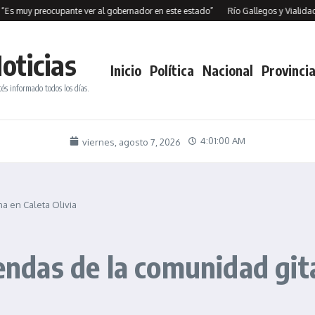
preocupante ver al gobernador en este estado”
Río Gallegos y Vialidad Nacion
oticias
Inicio
Política
Nacional
Provincia
tés informado todos los días.
4:01:01 AM
viernes, agosto 7, 2026
na en Caleta Olivia
iendas de la comunidad git