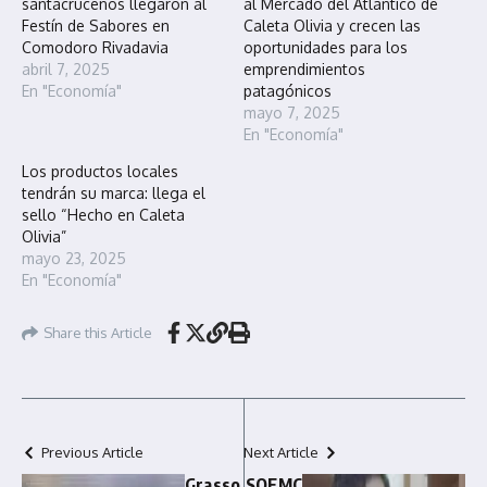
santacruceños llegaron al
al Mercado del Atlántico de
Festín de Sabores en
Caleta Olivia y crecen las
Comodoro Rivadavia
oportunidades para los
abril 7, 2025
emprendimientos
En "Economía"
patagónicos
mayo 7, 2025
En "Economía"
Los productos locales
tendrán su marca: llega el
sello “Hecho en Caleta
Olivia”
mayo 23, 2025
En "Economía"
Share this Article
Previous Article
Next Article
Grasso
SOEMC