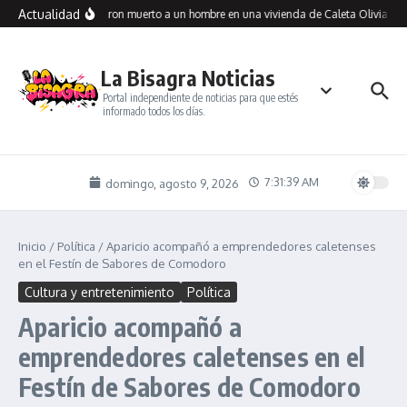
Saltar al contenido
Actualidad
Encontraron muerto a un hombre en una vivienda de Caleta Olivia: inv
La Bisagra Noticias
Portal independiente de noticias para que estés
informado todos los días.
7:31:39 AM
domingo, agosto 9, 2026
Inicio
/
Política
/
Aparicio acompañó a emprendedores caletenses
en el Festín de Sabores de Comodoro
Cultura y entretenimiento
Política
Aparicio acompañó a
emprendedores caletenses en el
Festín de Sabores de Comodoro