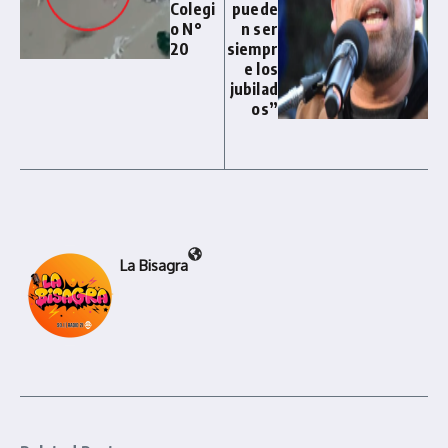
Colegi
puede
o N°
n ser
20
siempr
e los
jubilad
os”
La Bisagra