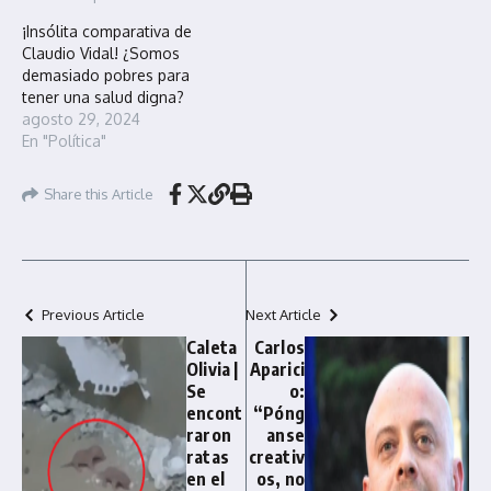
¡Insólita comparativa de
Claudio Vidal! ¿Somos
demasiado pobres para
tener una salud digna?
agosto 29, 2024
En "Política"
Share this Article
Previous Article
Next Article
Caleta
Carlos
Olivia |
Aparici
Se
o:
encont
“Póng
raron
anse
ratas
creativ
en el
os, no