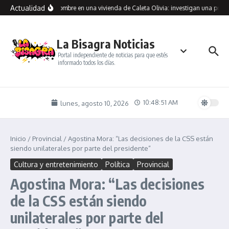
Saltar al contenido
Actualidad
traron muerto a un hombre en una vivienda de Caleta Olivia: investigan una presun
La Bisagra Noticias
Portal independiente de noticias para que estés
informado todos los días.
10:48:51 AM
lunes, agosto 10, 2026
Inicio
/
Provincial
/
Agostina Mora: “Las decisiones de la CSS están
siendo unilaterales por parte del presidente”
Cultura y entretenimiento
Política
Provincial
Agostina Mora: “Las decisiones
de la CSS están siendo
unilaterales por parte del