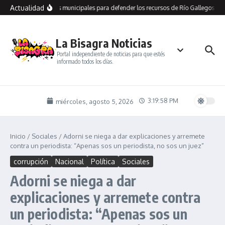
Saltar al contenido
Actualidad
recorre dependencias municipales para defender los recursos de Río Gallegos y l
La Bisagra Noticias
Portal independiente de noticias para que estés
informado todos los días.
3:19:58 PM
miércoles, agosto 5, 2026
Inicio
/
Sociales
/
Adorni se niega a dar explicaciones y arremete
contra un periodista: “Apenas sos un periodista, no sos un juez”
corrupción
Nacional
Política
Sociales
Adorni se niega a dar
explicaciones y arremete contra
un periodista: “Apenas sos un