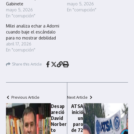
Gabinete
mayo 5, 2026
mayo 5, 2026
En "corrupción"
En "corrupción"
Milei analiza echar a Adorni
cuando baje el escándalo
para no mostrar debilidad
abril 17, 2026
En "corrupción"
Share this Article
Previous Article
Next Article
Desap
ATSA
areció
inició
David
un
Norber
paro
to
de 72