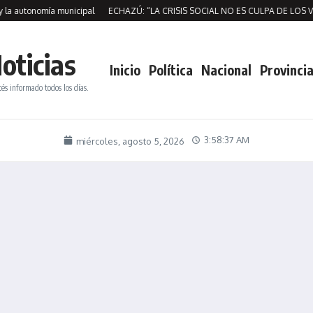
utonomía municipal
ECHAZÚ: “LA CRISIS SOCIAL NO ES CULPA DE LOS VECI
oticias
Inicio
Política
Nacional
Provincia
tés informado todos los días.
3:58:38 AM
miércoles, agosto 5, 2026