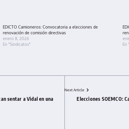
EDICTO Camioneros: Convocatoria a elecciones de
EDI
renovación de comisión directivas
ren
enero 8, 2026
ene
En "Sindicatos"
En 
Next Article
an sentar a Vidal en una
Elecciones SOEMCO: Ca