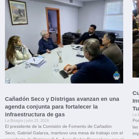
Cu
Cañadón Seco y Distrigas avanzan en una
In
agenda conjunta para fortalecer la
Tu
infraestructura de gas
La 
Por
La Bisagra
julio 25, 2026
El presidente de la Comisión de Fomento de Cañadón
las
Seco, Gabriel Galarza, mantuvo una mesa de trabajo con el
imp