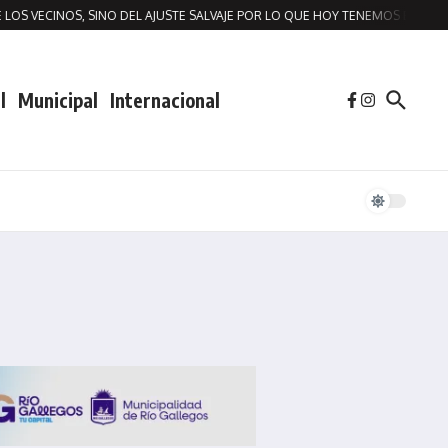
S VECINOS, SINO DEL AJUSTE SALVAJE POR LO QUE HOY TENEMOS ESTA SITUA
l
Municipal
Internacional