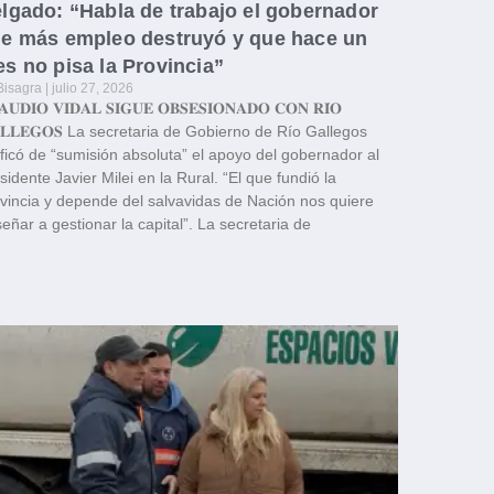
lgado: “Habla de trabajo el gobernador
e más empleo destruyó y que hace un
s no pisa la Provincia”
Bisagra
julio 27, 2026
𝐀𝐔𝐃𝐈𝐎 𝐕𝐈𝐃𝐀𝐋 𝐒𝐈𝐆𝐔𝐄 𝐎𝐁𝐒𝐄𝐒𝐈𝐎𝐍𝐀𝐃𝐎 𝐂𝐎𝐍 𝐑𝐈́𝐎
𝐋𝐋𝐄𝐆𝐎𝐒 La secretaria de Gobierno de Río Gallegos
ificó de “sumisión absoluta” el apoyo del gobernador al
sidente Javier Milei en la Rural. “El que fundió la
vincia y depende del salvavidas de Nación nos quiere
eñar a gestionar la capital”. La secretaria de