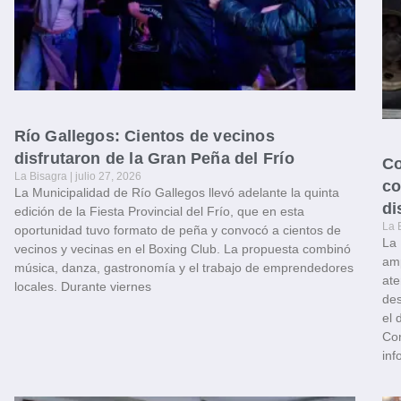
Río Gallegos: Cientos de vecinos
disfrutaron de la Gran Peña del Frío
Co
La Bisagra
julio 27, 2026
co
La Municipalidad de Río Gallegos llevó adelante la quinta
di
edición de la Fiesta Provincial del Frío, que en esta
La 
oportunidad tuvo formato de peña y convocó a cientos de
La 
vecinos y vecinas en el Boxing Club. La propuesta combinó
amp
música, danza, gastronomía y el trabajo de emprendedores
ate
locales. Durante viernes
des
el 
Con
inf