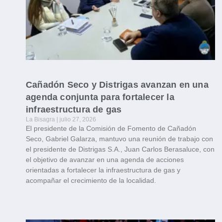
Cañadón Seco y Distrigas avanzan en una
agenda conjunta para fortalecer la
infraestructura de gas
La Bisagra
julio 27, 2026
El presidente de la Comisión de Fomento de Cañadón
Seco, Gabriel Galarza, mantuvo una reunión de trabajo con
el presidente de Distrigas S.A., Juan Carlos Berasaluce, con
el objetivo de avanzar en una agenda de acciones
orientadas a fortalecer la infraestructura de gas y
acompañar el crecimiento de la localidad.