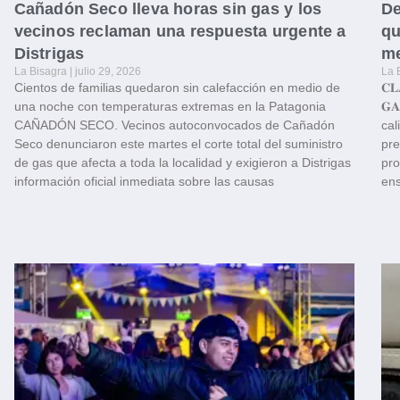
Cañadón Seco lleva horas sin gas y los
De
vecinos reclaman una respuesta urgente a
qu
Distrigas
me
La Bisagra
julio 29, 2026
La 
Cientos de familias quedaron sin calefacción en medio de
𝐂𝐋
una noche con temperaturas extremas en la Patagonia
𝐆
CAÑADÓN SECO. Vecinos autoconvocados de Cañadón
cal
Seco denunciaron este martes el corte total del suministro
pre
de gas que afecta a toda la localidad y exigieron a Distrigas
pro
información oficial inmediata sobre las causas
ens