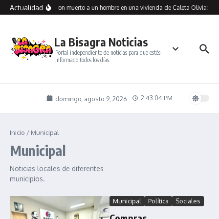
Saltar al contenido
Actualidad
Encontraron muerto a un hombre en una vivienda de Caleta Olivia: inve
La Bisagra Noticias
Portal independiente de noticias para que estés
informado todos los días.
2:43:05 PM
domingo, agosto 9, 2026
Inicio
/
Municipal
Municipal
Noticias locales de diferentes
municipios.
Municipal
Política
Sociales
Compras