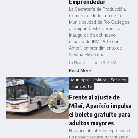
Emprendedor
La Secretaría de Producción,
Comercio e Industria de la
Municipalidad de Río Gallegos
acompañó este viernes la
inauguración del nuevo
espacio de JBM “Arte con
Amor”, emprendimiento de
Silvana Hevia qu...
La Bisagra
junio 5, 2026
Read More
Municipal
Política
Sociales
Transporte
Frente al ajuste de
Milei, Aparicio impulsa
el boleto gratuito para
adultos mayores
El concejal caletense presentó
un proyecto para garantizar el