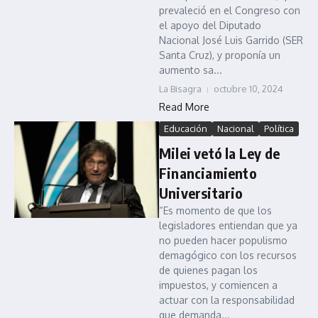
prevaleció en el Congreso con
el apoyo del Diputado
Nacional José Luis Garrido (SER
Santa Cruz), y proponía un
aumento sa...
La Bisagra
octubre 10, 2024
Read More
Educación
Nacional
Política
Milei vetó la Ley de
Financiamiento
Universitario
“Es momento de que los
legisladores entiendan que ya
no pueden hacer populismo
demagógico con los recursos
de quienes pagan los
impuestos, y comiencen a
actuar con la responsabilidad
que demanda...